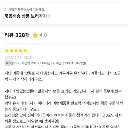
이 상품은 묶음배송이 가능해요.
묶음배송 상품 보러가기
리뷰
328
개
4.8
2023.12.29
자그린
[2+2] 레몬맛 2BOX (10개입) + 레몬맛 2BOX (10개입)
옵션
지난 여름에 10킬로 까지 감량하고 겨우겨우 유지하다.. 겨울되고 다시 조금
씩 찌기 시작하더라구요..
왜이리 맛있는것들이 많은지^^ 쩃든 프리핏 먹으면서 다시 원래 몸무게 원복
했꾸요!
워낙 유지어터이자 다이어터라 이런제품들 한트럭 먹어봤지만 뭐든 꾸준히 먹
는게 중요하더라구요..
프리핏은 맛이 진짜 역대급이라 ㅋㅋㅋ 꾸준히 챙겨먹게 됩니다..10포인게 아
쉬울 정도로...(세일할 떄 쟁이세열)
꾸준히 간식대신 마셔주면서 식사량 줄이고 (굶는건 절대 금지) 운동 열심히