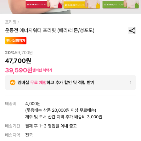
프리핏
운동전 에너지워터 프리핏 (베리/레몬/청포도)
멤버십최저가
20
%
59,700
원
47,700
원
39,590
원
멤버십 혜택가
멤버십
무료 체험
하고 추가 할인 및 적립 받기
배송비
4,000원
(묶음배송 상품 20,000원 이상 무료배송)
제주 및 도서 산간 지역 추가 배송비 3,000원
배송기간
결제 후 1~3 영업일 이내 출고
배송지역
전국