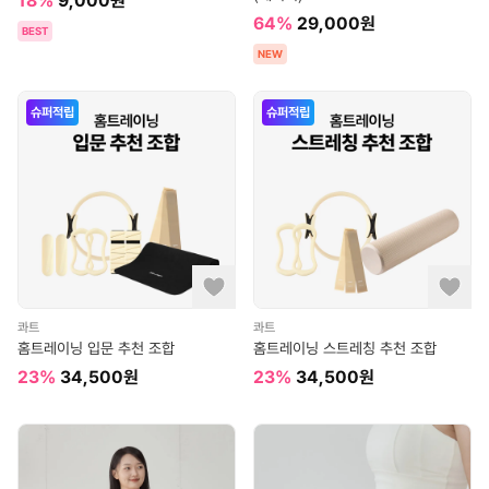
18
%
9,000
원
64
%
29,000
원
BEST
NEW
슈퍼적립
슈퍼적립
콰트
콰트
홈트레이닝 입문 추천 조합
홈트레이닝 스트레칭 추천 조합
23
%
34,500
원
23
%
34,500
원