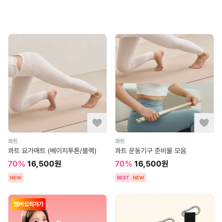
콰트
콰트
콰트 요가매트 (베이지투톤/블랙)
콰트 운동기구 준비물 모음
70
%
16,500
원
70
%
16,500
원
NEW
BEST
NEW
멤버십최저가