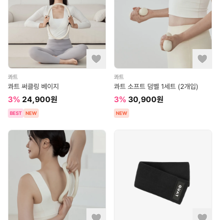
콰트
콰트
콰트 써클링 베이지
콰트 소프트 덤벨 1세트 (2개입)
3
%
24,900
원
3
%
30,900
원
BEST
NEW
NEW