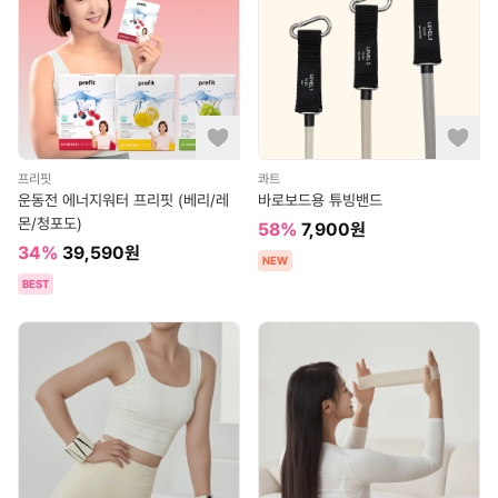
프리핏
콰트
운동전 에너지워터 프리핏 (베리/레
바로보드용 튜빙밴드
몬/청포도)
58
%
7,900
원
34
%
39,590
원
NEW
BEST