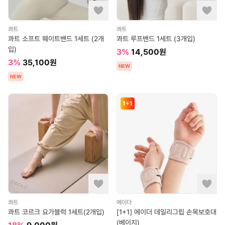
콰트
콰트
콰트 소프트 웨이트밴드 1세트 (2개
콰트 루프밴드 1세트 (3개입)
입)
3
%
14,500
원
3
%
35,100
원
NEW
NEW
1+1
콰트
에이더
콰트 코르크 요가블럭 1세트(2개입)
[1+1] 에이더 데일리그립 손목보호대
(베이지)